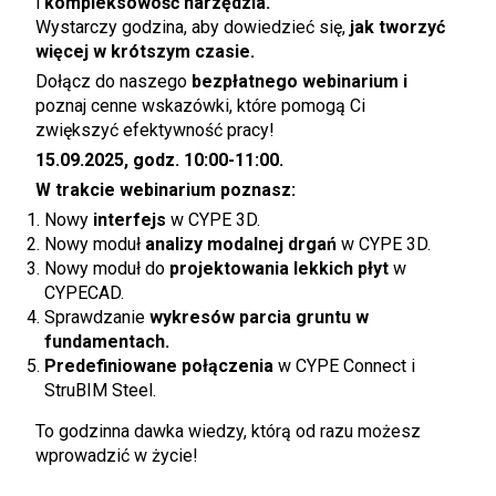
i
kompleksowość narzędzia.
Wystarczy godzina, aby dowiedzieć się,
jak tworzyć
więcej w krótszym czasie.
Dołącz do naszego
bezpłatnego webinarium i
poznaj cenne wskazówki, które pomogą Ci
zwiększyć efektywność pracy!
15.09.2025, godz. 10:00-11:00.
W trakcie webinarium poznasz:
Nowy
interfejs
w CYPE 3D.
Nowy moduł
analizy modalnej drgań
w CYPE 3D.
Nowy moduł do
projektowania lekkich płyt
w
CYPECAD.
Sprawdzanie
wykresów parcia gruntu w
fundamentach.
Predefiniowane połączenia
w CYPE Connect i
StruBIM Steel.
To godzinna dawka wiedzy, którą od razu możesz
wprowadzić w życie!