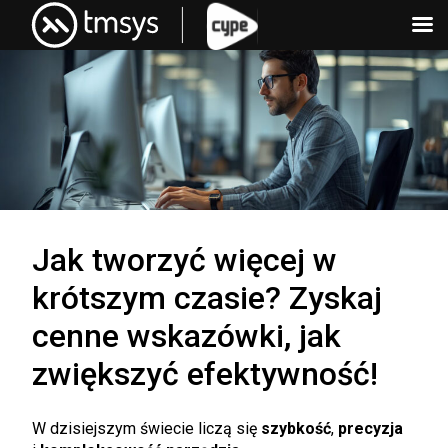
Skip
to
content
Jak tworzyć więcej w
krótszym czasie? Zyskaj
cenne wskazówki, jak
zwiększyć efektywność!
W dzisiejszym świecie liczą się
szybkość
,
precyzja