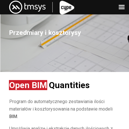
Skip
to
content
Przedmiary i kosztorysy
Open BIM
Quantities
Program do automatycznego zestawiania ilości
materiałów i kosztorysowania na podstawie modeli
BIM
.
Umożliwia analizę i ekstrakcję danych ilościowych z