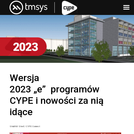
Skip
to
content
Wersja
2023 „e” programów
CYPE i nowości za nią
idące
StruBIM Steel / CYPE Connect