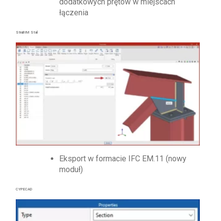
dodatkowych prętów w miejscach
łączenia
StruBIM Stal
Eksport w formacie IFC EM.11 (nowy
moduł)
CYPECAD