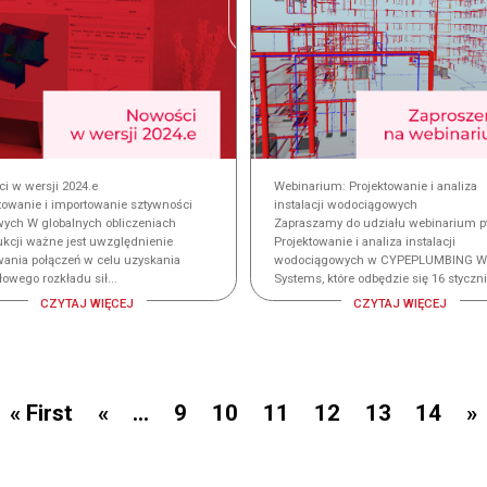
i w wersji 2024.e
Webinarium: Projektowanie i analiza
towanie i importowanie sztywności
instalacji wodociągowych
wych W globalnych obliczeniach
Zapraszamy do udziału webinarium pt
ukcji ważne jest uwzględnienie
Projektowanie i analiza instalacji
ania połączeń w celu uzyskania
wodociągowych w CYPEPLUMBING Wa
owego rozkładu sił...
Systems, które odbędzie się 16 stycznia
CZYTAJ WIĘCEJ
CZYTAJ WIĘCEJ
« First
«
...
9
10
11
12
13
14
»