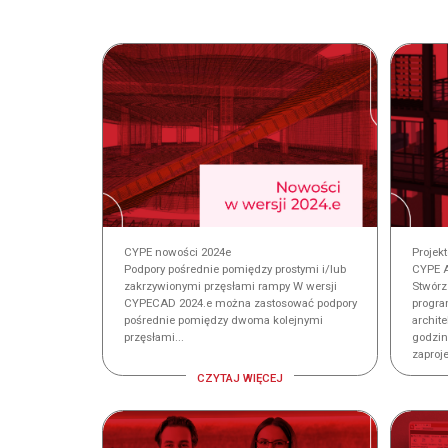
CYPE nowości 2024e
Projek
Podpory pośrednie pomiędzy prostymi i/lub
CYPE A
zakrzywionymi przęsłami rampy W wersji
Stwórz
CYPECAD 2024.e można zastosować podpory
progra
pośrednie pomiędzy dwoma kolejnymi
archite
przęsłami...
godzin
zaproje
CZYTAJ WIĘCEJ