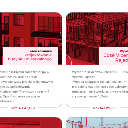
towanie budynku mieszkalnego w
Wywiad z użytkownikiem CYPE – Jos
rchitecture krok po kroku
Vicente Rajadell
 swój pierwszy projekt w darmowym
„Wiedza osiągnęła już taki poziom, że
mie do projektowania
profesjonalista nie może być człowie
ktonicznego. Przybliżony czas – 4
uniwersalnym i wiedzieć o wszystkim:
y. Opis Ćwiczenie polega na
się specjalizować” „Celem...
ktowaniu...
CZYTAJ WIĘCEJ
CZYTAJ WIĘCEJ