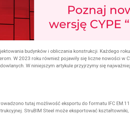
ektowania budynków i obliczania konstrukcji. Każdego rok
nierom. W 2023 roku również pojawiły się liczne nowości w 
udowlanych. W niniejszym artykule przyjrzymy się najważni
rowadzono tutaj możliwość eksportu do formatu IFC EM.11. 
ukcyjnej. StruBIM Steel może eksportować kształtowniki, bl