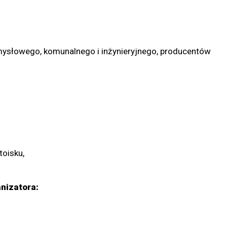
mysłowego, komunalnego i inżynieryjnego, producentów
oisku,
nizatora: