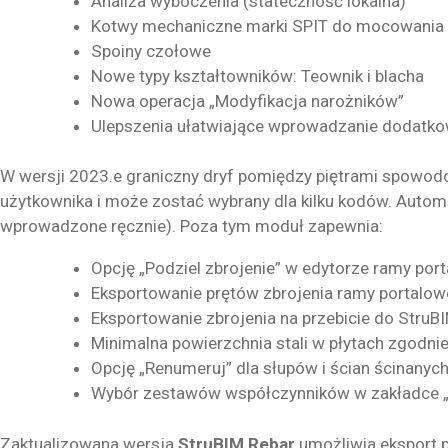
Analiza wyboczenia (stateczność lokalna)
Kotwy mechaniczne marki SPIT do mocowania
Spoiny czołowe
Nowe typy kształtowników: Teownik i blacha
Nowa operacja „Modyfikacja narożników”
Ulepszenia ułatwiające wprowadzanie dodatko
W wersji 2023.e graniczny dryf pomiędzy piętrami spow
użytkownika i może zostać wybrany dla kilku kodów. Auto
wprowadzone ręcznie). Poza tym moduł zapewnia:
Opcję „Podziel zbrojenie” w edytorze ramy por
Eksportowanie prętów zbrojenia ramy portalow
Eksportowanie zbrojenia na przebicie do StruB
Minimalna powierzchnia stali w płytach zgodn
Opcję „Renumeruj” dla słupów i ścian ścinanyc
Wybór zestawów współczynników w zakładce „
Zaktualizowana wersja
StruBIM Rebar
umożliwia eksport p