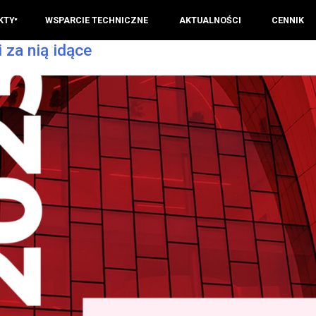
KTY
WSPARCIE TECHNICZNE
AKTUALNOŚCI
CENNIK
za nią idące