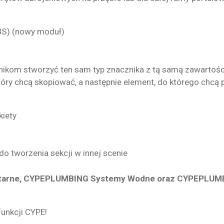
BS) (nowy moduł)
kom stworzyć ten sam typ znacznika z tą samą zawartością
óry chcą skopiować, a następnie element, do którego chcą 
kiety
do tworzenia sekcji w innej scenie
arne, CYPEPLUMBING Systemy Wodne oraz CYPEPLUMB
funkcji CYPE!