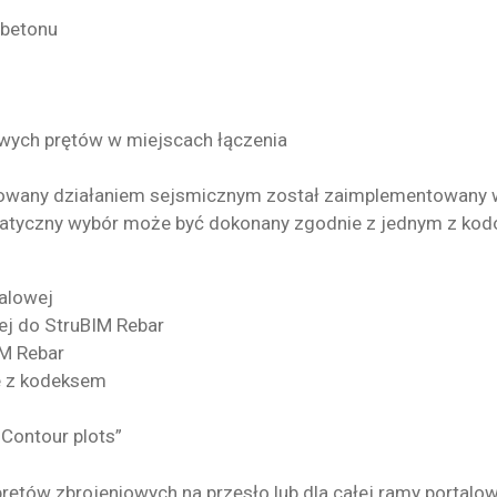
 betonu
wych prętów w miejscach łączenia
odowany działaniem sejsmicznym został zaimplementowany
matyczny wybór może być dokonany zgodnie z jednym z kod
talowej
ej do StruBIM Rebar
IM Rebar
ie z kodeksem
h
Contour plots”
rętów zbrojeniowych na przęsło lub dla całej ramy portal